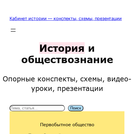
Перейти
к
Кабинет истории — конспекты, схемы, презентации
содержимому
История
и
обществознание
Опорные конспекты, схемы, видео-
уроки, презентации
Поиск
Поиск
Первобытное общество