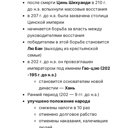
после смерти
Цинь Шихуанди
в 210 г.
до н.э. вспыхнули массовые восстания
в 207 г. до н.э. была захвачена столица
Цинской империи
начинается борьба за власть между
руководителями восстания
победителем в этой борьбе становится
Лю Бан
(выходец из крестьянской
семьи)
в 202 г. до н.э. он провозглашен
императором под именем
Гао-цзю (202
-195 г. до н.э.)
становится основателем новой
династии —
Хань
Ранний период (202 — 9 гг. до н.э.)
улучшено положение народа
снижены налоги в 10 раз
отменено долговое рабство
отменены наказания, калечившие
людей