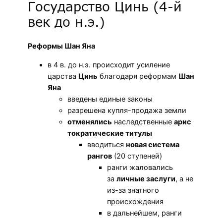
Государство Цинь (4-й
век до н.э.)
Реформы Шан Яна
в 4 в. до н.э. происходит усиление
царства
Цинь
благодаря реформам
Шан
Яна
введены единые законы
разрешена купля-продажа земли
отменялись
наследственные
арис
тократические титулы
вводиться
новая система
рангов
(20 ступеней)
ранги жаловались
за
личные заслуги
, а не
из-за знатного
происхождения
в дальнейшем, ранги