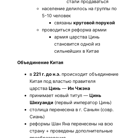
стали продаваться
население делилось на группы по
5-10 человек
связаны
круговой порукой
проводиться реформа армии
армия царства Цинь
становится одной из
сильнейших в Китае
Объединение Китая
в
221 г. до н.э.
происходит объединение
Китая под властью правителя
царства
Цинь
—
Ин Чжэна
принимает новый титул —
Цинь
Шихуанди
(первый император Цинь)
столица перенесена в г. Саньян (совр.
Сиань)
реформы Шан Яна перенесены на всю
страну + проведены дополнительные
преобразования