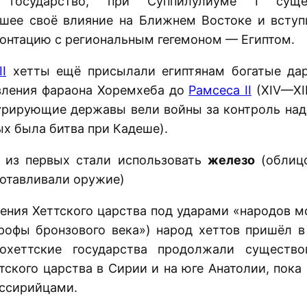
е государство, при Суппилулиуме I суще
шее своё влияние на Ближнем Востоке и вступ
онтацию с региональным гегемоном — Египтом.
I
хетты ещё присылали египтянам богатые дар
вления фараона Хоремхеба до
Рамсеса II
(XIV—XII
нкурирующие державы вели войны за контроль на
ых была битва при Кадеше).
 из первых стали использовать
железо
(облиц
готавливали оружие)
ения Хеттского царства под ударами «народов м
рофы бронзового века») народ хеттов пришёл в
охеттские государства продолжали существо
тского царства в Сирии и на юге Анатолии, пока
ссирийцами.