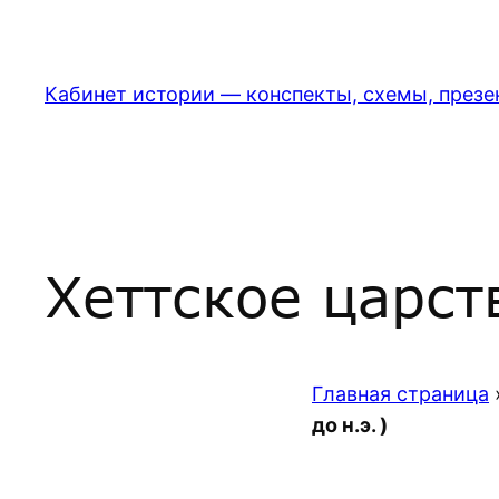
Перейти
к
содержимому
Кабинет истории — конспекты, схемы, презе
Хеттское царств
Главная страница
до н.э. )