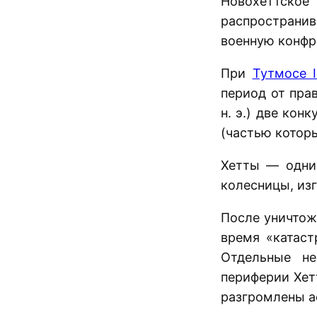
Новохеттско
распространив
военную конфр
При
Тутмосе II
период от пра
н. э.) две ко
(частью котор
Хетты — одни
колесницы, из
После уничтож
время «катаст
Отдельные не
периферии Хет
разгромлены а