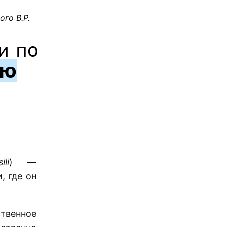
го В.Р.
и по
ию
li
) —
, где он
ственное