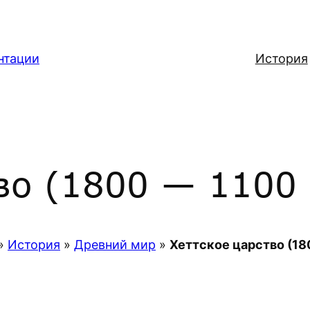
нтации
История
о (1800 — 1100 г
»
История
»
Древний мир
»
Хеттское царство (1800