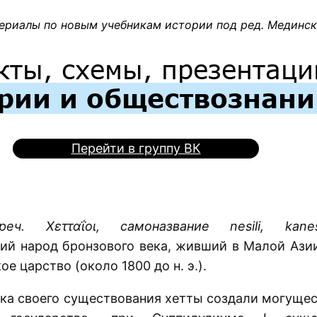
ериалы по новым учебникам истории под ред. Мединско
кты, схемы, презентаци
рии и обществознан
Перейти в группу ВК
греч. Χετταΐοι, самоназвание nesili, kanesi
ий народ бронзового века, живший в Малой Азии
ое царство (около 1800 до н. э.).
ека своего существования хетты создали могуще