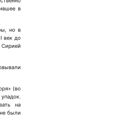
ственно
ившее в
ы, но в
I век до
д Сирией
овывали
оря» (во
 упадок.
вать на
 не были