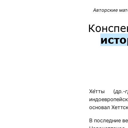
Авторские мат
Конспе
исто
Хе́тты (
др.-
индоевропейск
основал Хеттск
В последние в