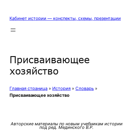
Перейти
к
Кабинет истории — конспекты, схемы, презентации
содержимому
Присваивающее
хозяйство
Главная страница
»
История
»
Словарь
»
Присваивающее хозяйство
Авторские материалы по новым учебникам истории
под ред. Мединского В.Р.