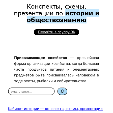
Конспекты, схемы,
презентации по
истории и
обществознанию
Перейти в группу ВК
Присваивающее хозяйство
— древнейшая
форма организации хозяйства, когда большая
часть продуктов питания и элементарных
предметов быта присваивалась человеком в
ходе охоты, рыбалки и собирательства.
П
о
и
с
Кабинет истории — конспекты, схемы, презентации