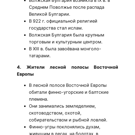
Волжская Булгария возникла в IX в. в
Среднем Поволжье после распада
Великой Булгарии.
В 922 г. официальной религией
государства стал ислам.
Волжская Булгария была крупным
торговым и культурным центром.
В XIII в. была завоёвана монголо-
татарами.
4. Жители лесной полосы Восточной
Европы
В лесной полосе Восточной Европы
обитали финно-угорские и балтские
племена.
Они занимались земледелием,
скотоводством, охотой,
собирательством и рыбной ловлей.
Финно-угры поклонялись духам,
живущим в лесах, на болотах, в