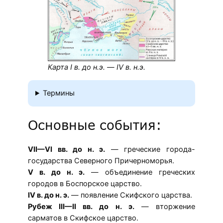
Карта
I в. до н.э. — IV в. н.э.
Термины
Основные события:
VII—VI вв. до н. э.
— греческие города-
государства Северного Причерноморья.
V в. до н. э.
— объединение греческих
городов в Боспорское царство.
IV в. до н. э.
— появление Скифского царства.
Рубеж III—II вв. до н. э.
— вторжение
сарматов в Скифское царство.