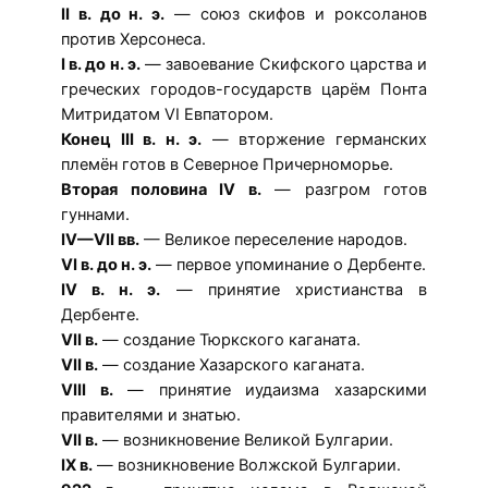
II в. до н. э.
— союз скифов и роксоланов
против Херсонеса.
I в. до н. э.
— завоевание Скифского царства и
греческих городов-государств царём Понта
Митридатом VI Евпатором.
Конец III в. н. э.
— вторжение германских
племён готов в Северное Причерноморье.
Вторая половина IV в.
— разгром готов
гуннами.
IV—VII вв.
— Великое переселение народов.
VI в. до н. э.
— первое упоминание о Дербенте.
IV в. н. э.
— принятие христианства в
Дербенте.
VII в.
— создание Тюркского каганата.
VII в.
— создание Хазарского каганата.
VIII в.
— принятие иудаизма хазарскими
правителями и знатью.
VII в.
— возникновение Великой Булгарии.
IX в.
— возникновение Волжской Булгарии.