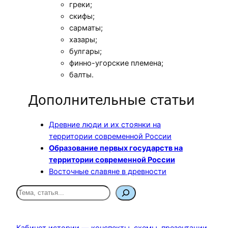
греки;
скифы;
сарматы;
хазары;
булгары;
финно-угорские племена;
балты.
Дополнительные статьи
Древние люди и их стоянки на
территории современной России
Образование первых государств на
территории современной России
Восточные славяне в древности
П
о
и
с