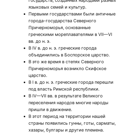
государств, созданных народами разных
языковых семей и культур.
Первыми государствами были античные
города-государства Северного
Причерноморья, основанные
греческими мореплавателями в VII—VI
вв. до н. э.
В IV в. до н. э. греческие города
объединились в Боспорское царство.
В это же время в степях Северного
Причерноморья возникло Скифское
царство.
В I в. до н. э. греческие города перешли
под власть Римской республики.
В IV—VII вв. в результате Великого
переселения народов многие народы
пришли в движение.
В этот период на территории нашей
страны появились гунны, готы, сарматы,
хазары, булгары и другие племена.