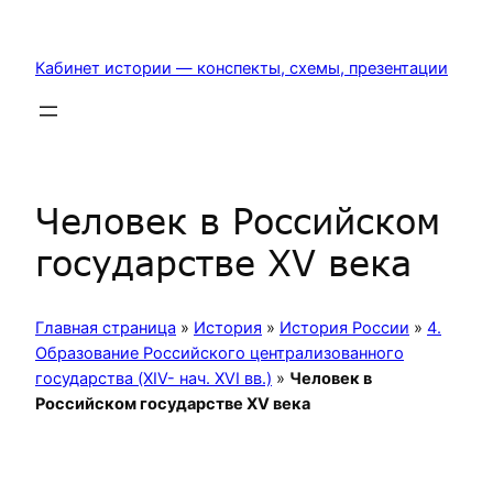
Перейти
к
Кабинет истории — конспекты, схемы, презентации
содержимому
Человек в Российском
государстве XV века
Главная страница
»
История
»
История России
»
4.
Образование Российского централизованного
государства (XIV- нач. XVI вв.)
»
Человек в
Российском государстве XV века