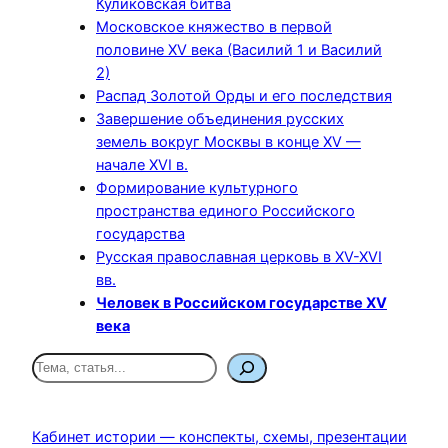
Куликовская битва
Московское княжество в первой
половине XV века (Василий 1 и Василий
2)
Распад Золотой Орды и его последствия
Завершение объединения русских
земель вокруг Москвы в конце XV —
начале XVI в.
Формирование культурного
пространства единого Российского
государства
Русская православная церковь в XV-XVI
вв.
Человек в Российском государстве XV
века
П
о
и
с
Кабинет истории — конспекты, схемы, презентации