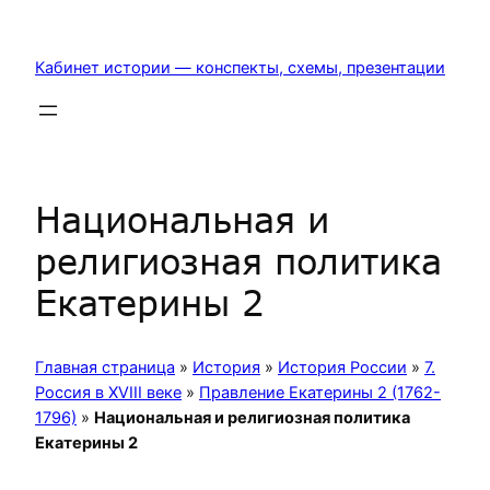
Перейти
к
Кабинет истории — конспекты, схемы, презентации
содержимому
Национальная и
религиозная политика
Екатерины 2
Главная страница
»
История
»
История России
»
7.
Россия в XVIII веке
»
Правление Екатерины 2 (1762-
1796)
»
Национальная и религиозная политика
Екатерины 2