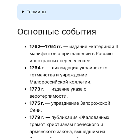
Термины
Основные события
1762—1764 гг.
— издание Екатериной II
манифестов о приглашении в Россию
иностранных переселенцев.
1764 г.
— ликвидация украинского
гетманства и учреждение
Малороссийской коллегии.
1773 г.
— издание указа о
веротерпимости.
1775 г.
— упразднение Запорожской
Сечи.
1779 г.
— публикация «Жалованных
грамот христианам греческого и
армянского закона, вышедшим из