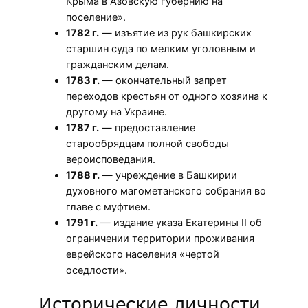
Крыма в Азовскую губернию на
поселение».
1782 г.
— изъятие из рук башкирских
старшин суда по мелким уголовным и
гражданским делам.
1783 г.
— окончательный запрет
переходов крестьян от одного хозяина к
другому на Украине.
1787 г.
— предоставление
старообрядцам полной свободы
вероисповедания.
1788 г.
— учреждение в Башкирии
духовного магометанского собрания во
главе с муфтием.
1791 г.
— издание указа Екатерины II об
ограничении территории проживания
еврейского населения «чертой
оседлости».
Исторические личности