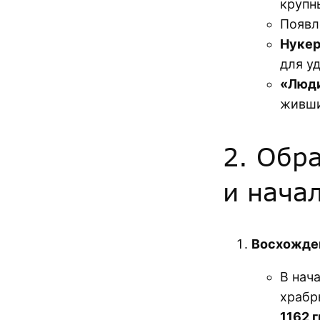
крупн
Появ
Нуке
для у
«Люди
живши
2. Обр
и нача
Восхожде
В нач
храбр
1162 гг