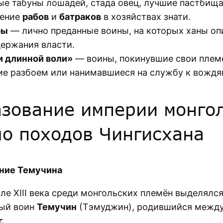
ые табуны лошадей, стада овец, лучшие пастбища
ление
рабов
и
батраков
в хозяйствах знати.
ры
— лично преданные воины, на которых ханы оп
держания власти.
 длинной воли»
— воины, покинувшие свои плем
е разбоем или нанимавшиеся на службу к вождя
азование империи монго
ло походов Чингисхана
ние Темучина
але XIII века среди монгольских племён выделялс
ый воин
Темучин
(Тэмуджин), родившийся межд
.