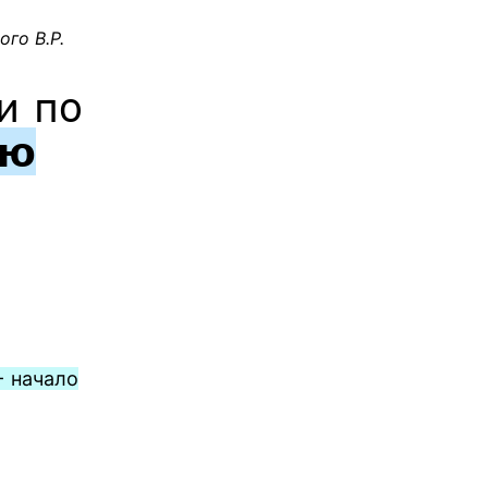
го В.Р.
и по
ию
— начало