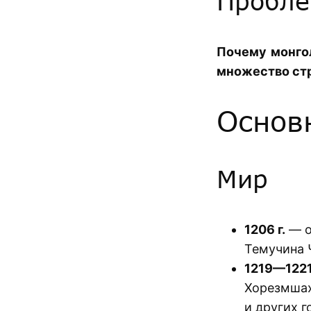
Пробле
Почему монгол
множество стр
Основ
Мир
1206 г.
— о
Темучина 
1219—1221 
Хорезмшах
и других г