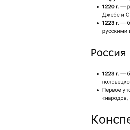
1220 г.
— р
Джебе и С
1223 г.
— б
русскими 
Россия
1223 г.
— б
половецко
Первое уп
«народов, 
Консп