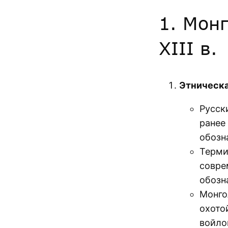
1. Мон
XIII в.
Этническа
Русск
ранее
обозн
Терм
совре
обозн
Монго
охото
войло