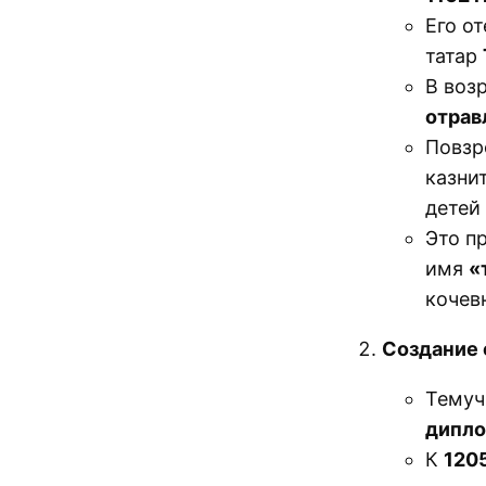
Его от
татар
В воз
отрав
Повзр
казни
детей
Это п
имя
«
кочев
Создание 
Темуч
дипло
К
1205