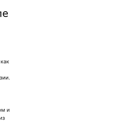
ле
 как
зии.
ом и
из