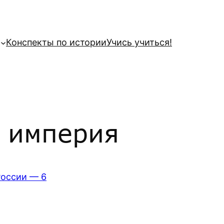
Конспекты по истории
Учись учиться!
о империя
России — 6