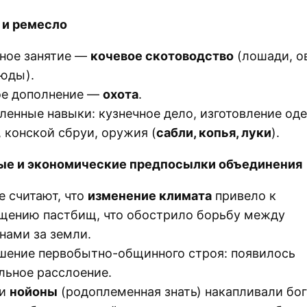
 и ремесло
ное занятие —
кочевое скотоводство
(лошади, о
юды).
е дополнение —
охота
.
ленные навыки: кузнечное дело, изготовление од
, конской сбруи, оружия (
сабли, копья, луки
).
ые и экономические предпосылки объединения
е считают, что
изменение климата
привело к
щению пастбищ, что обострило борьбу между
нами за земли.
шение первобытно-общинного строя: появилось
льное расслоение.
и
нойоны
(родоплеменная знать) накапливали бог