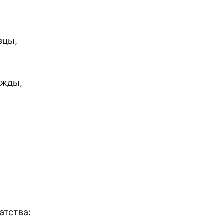
вцы,
ежды,
атства: