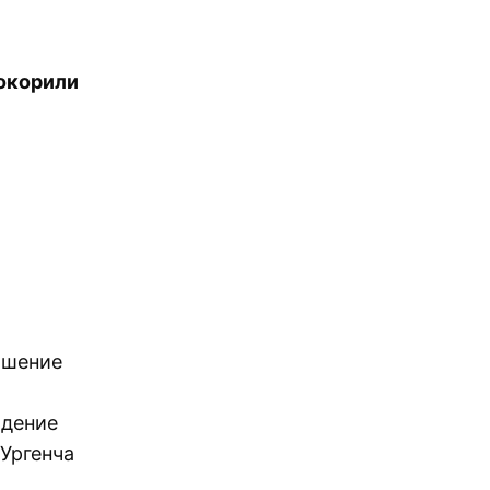
покорили
ашение
адение
Ургенча