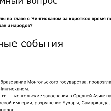
мный вопрос
ы во главе с Чингисханом за короткое время 
ан и народов?
ные события
бразование Монгольского государства, провозгл
Чингисханом.
гг.
— монгольские завоевания в Средней Азии: п
ской империи, разрушение Бухары, Самарканда, 
ородов.