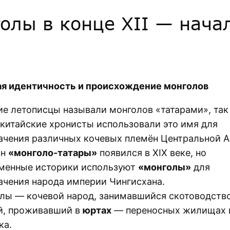
голы в конце XII — нача
я идентичность и происхождение монголов
ие летописцы называли монголов «татарами», так
 китайские хронисты использовали это имя для
ачения различных кочевых племён Центральной А
ин
«монголо-татары»
появился в XIX веке, но
менные историки используют
«монголы»
для
ачения народа империи Чингисхана.
лы — кочевой народ, занимавшийся скотоводств
й, проживавший в
юртах
— переносных жилищах 
ка.