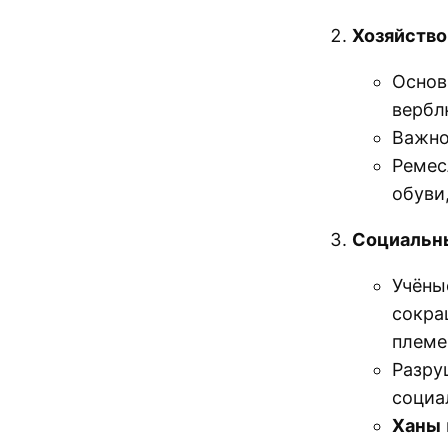
Хозяйство
Основ
вербл
Важно
Ремес
обуви
Социальн
Учёны
сокра
племе
Разру
социа
Ханы