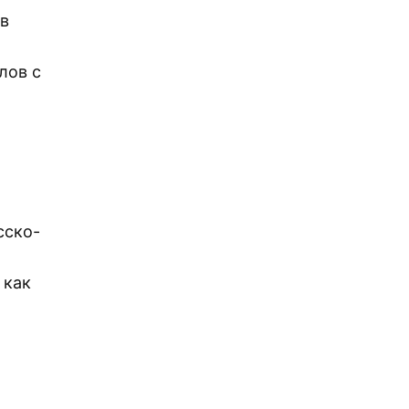
в
лов с
сско-
 как