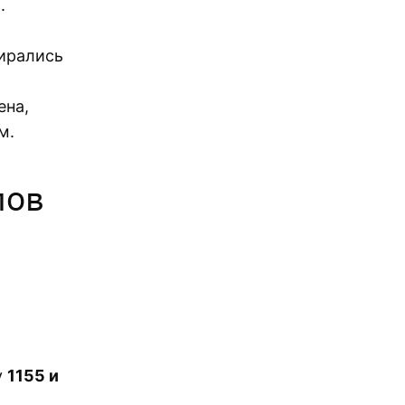
.
ирались
ена,
м.
лов
я
у
1155 и