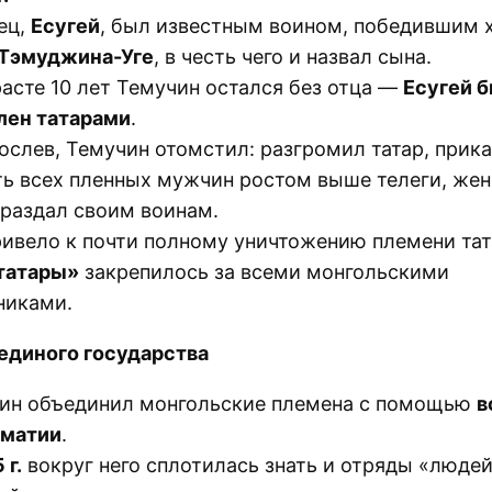
ец,
Есугей
, был известным воином, победившим 
Тэмуджина-Уге
, в честь чего и назвал сына.
расте 10 лет Темучин остался без отца —
Есугей 
лен татарами
.
ослев, Темучин отомстил: разгромил татар, прик
ть всех пленных мужчин ростом выше телеги, же
 раздал своим воинам.
ривело к почти полному уничтожению племени тат
татары»
закрепилось за всеми монгольскими
никами.
единого государства
ин объединил монгольские племена с помощью
в
матии
.
 г.
вокруг него сплотилась знать и отряды «люде