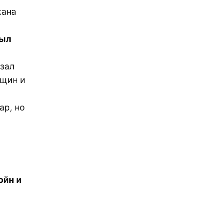
хана
был
азал
нщин и
ар, но
ойн и
й