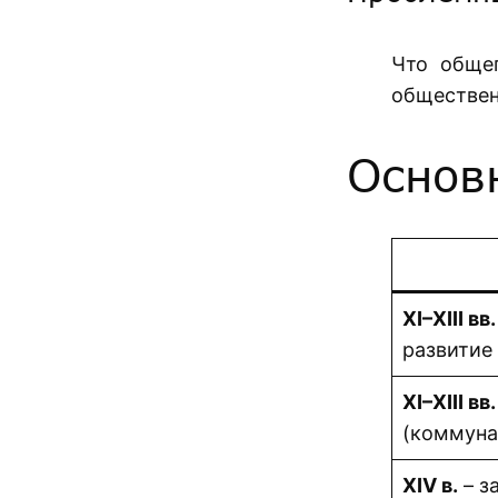
Что общег
обществен
Основ
XI–XIII вв.
развитие
XI–XIII вв.
(коммуна
XIV в.
– з