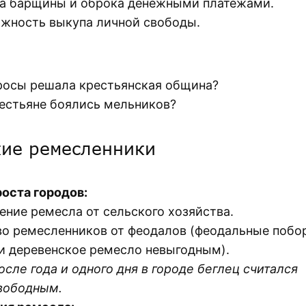
а барщины и оброка денежными платежами.
жность выкупа личной свободы.
росы решала крестьянская община?
естьяне боялись мельников?
кие ремесленники
оста городов:
ение ремесла от сельского хозяйства.
во ремесленников от феодалов (феодальные побо
и деревенское ремесло невыгодным).
осле года и одного дня в городе беглец считался
вободным.