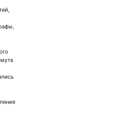
тей,
рафы,
ого
омута
ялись
вление