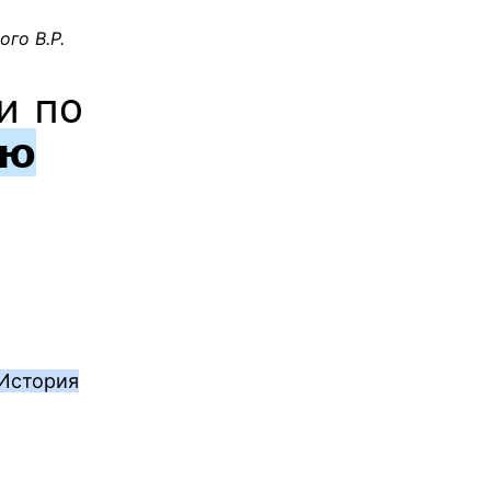
го В.Р.
и по
ию
 История