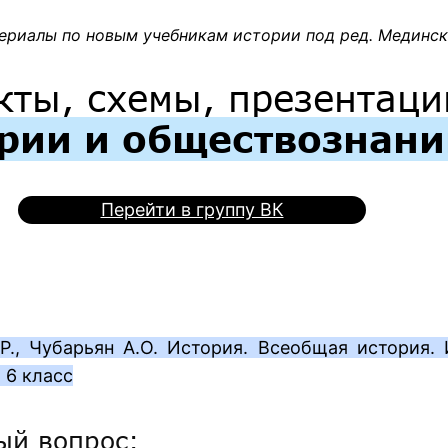
ериалы по новым учебникам истории под ред. Мединско
кты, схемы, презентаци
рии и обществознан
Перейти в группу ВК
Р., Чубарьян А.О. История. Всеобщая история.
 6 класс
ый вопрос: