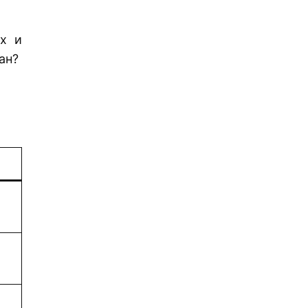
ях и
ан?