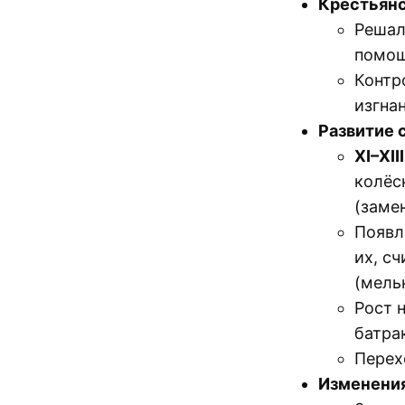
Крестьянс
Решал
помощ
Контр
изгнан
Развитие 
XI–XIII
колёс
(заме
Появл
их, с
(мель
Рост 
батра
Перех
Изменения 