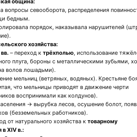
кая община:
а вопросы севооборота, распределения повиннос
и бедным.
олировала порядок, наказывала нарушителей (шт
ие).
сельского хозяйства:
 вв.
– переход к
трёхполью
, использование тяжёл
ного плуга, бороны с металлическими зубьями, х
на волов лошадьми).
ение мельниц (ветряных, водяных). Крестьяне бо
читая, что мельницы приводят в движение черти
ников воспринимали как колдунов).
населения → вырубка лесов, осушение болот, поя
ков (безземельных работников).
од от натурального хозяйства к
товарному
в XIV в.: