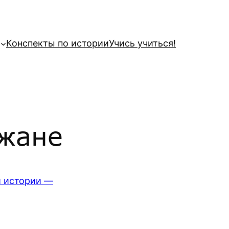
Конспекты по истории
Учись учиться!
ожане
й истории —