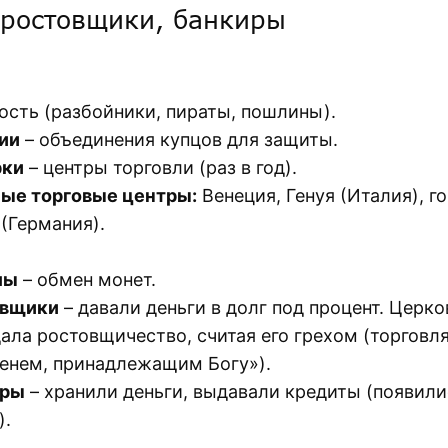
 ростовщики, банкиры
ость (разбойники, пираты, пошлины).
ии
– объединения купцов для защиты.
рки
– центры торговли (раз в год).
ые торговые центры:
Венеция, Генуя (Италия), г
 (Германия).
лы
– обмен монет.
овщики
– давали деньги в долг под процент. Церко
ала ростовщичество, считая его грехом (торговл
енем, принадлежащим Богу»).
иры
– хранили деньги, выдавали кредиты (появили
).