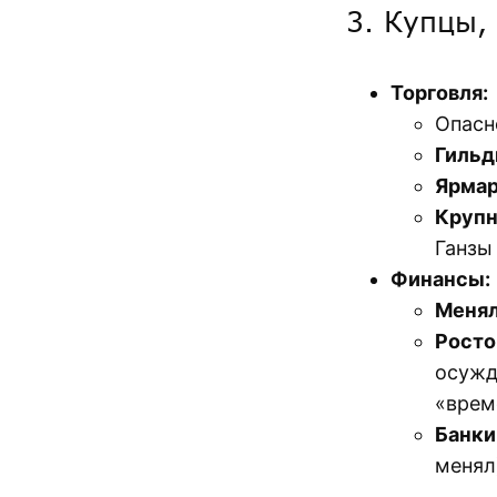
3. Купцы,
Торговля:
Опасн
Гильд
Ярма
Крупн
Ганзы
Финансы:
Меня
Рост
осужд
«врем
Банк
менял