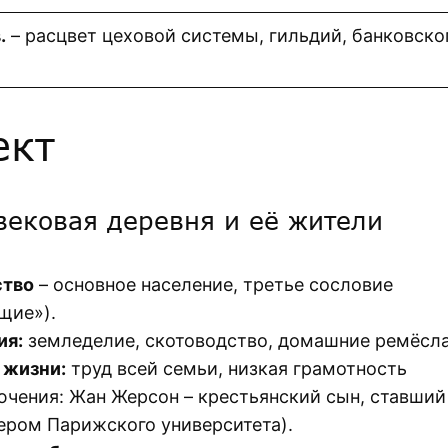
.
– расцвет цеховой системы, гильдий, банковско
ект
вековая деревня и её жители
ство
– основное население, третье сословие
щие»).
ия:
земледелие, скотоводство, домашние ремёсла
 жизни:
труд всей семьи, низкая грамотность
ючения: Жан Жерсон – крестьянский сын, ставший
ером Парижского университета).