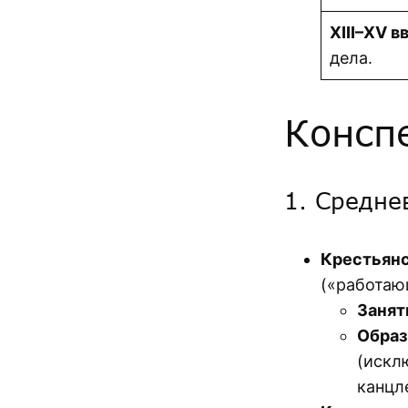
XIII–XV вв
дела.
Консп
1. Средне
Крестьян
(«работаю
Занят
Образ
(искл
канцл