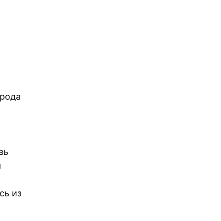
орода
вь
я
сь из