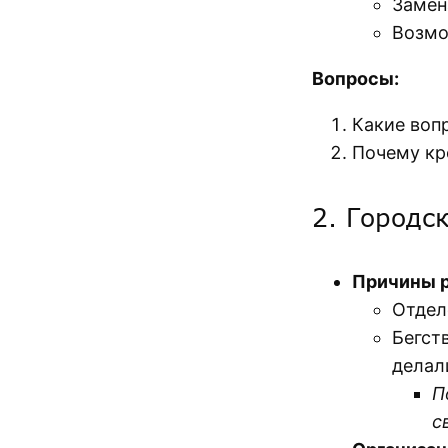
Замен
Возмо
Вопросы:
Какие воп
Почему кр
2. Городс
Причины р
Отдел
Бегст
делал
П
с