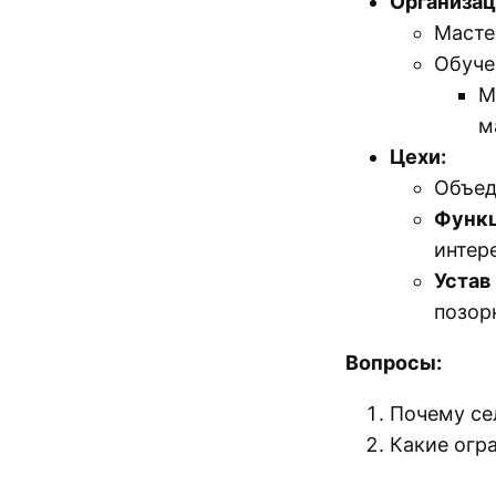
Организац
Масте
Обуче
М
м
Цехи:
Объед
Функц
интер
Устав
позор
Вопросы:
Почему се
Какие огр