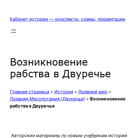
Перейти
к
Кабинет истории — конспекты, схемы, презентации
содержимому
Возникновение
рабства в Двуречье
Главная страница
»
История
»
Древний мир
»
Древняя Месопотамия (Двуречье)
»
Возникновение
рабства в Двуречье
Авторские материалы по новым учебникам истории