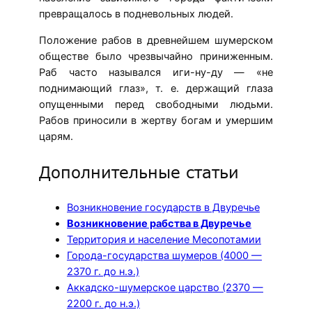
превращалось в подневольных людей.
Положение рабов в древнейшем шумерском
обществе было чрезвычайно приниженным.
Раб часто назывался иги-ну-ду — «не
поднимающий глаз», т. е. держащий глаза
опущенными перед свободными людьми.
Рабов приносили в жертву богам и умершим
царям.
Дополнительные статьи
Возникновение государств в Двуречье
Возникновение рабства в Двуречье
Территория и население Месопотамии
Города-государства шумеров (4000 —
2370 г. до н.э.)
Аккадско-шумерское царство (2370 —
2200 г. до н.э.)