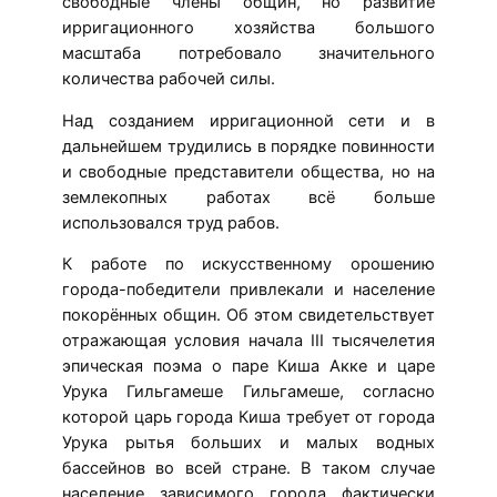
свободные члены общин, но развитие
ирригационного хозяйства большого
масштаба потребовало значительного
количества рабочей силы.
Над созданием ирригационной сети и в
дальнейшем трудились в порядке повинности
и свободные представители общества, но на
землекопных работах всё больше
использовался труд рабов.
К работе по искусственному орошению
города-победители привлекали и население
покорённых общин. Об этом свидетельствует
отражающая условия начала III тысячелетия
эпическая поэма о паре Киша Акке и царе
Урука Гильгамеше Гильгамеше, согласно
которой царь города Киша требует от города
Урука рытья больших и малых водных
бассейнов во всей стране. В таком случае
население зависимого города фактически