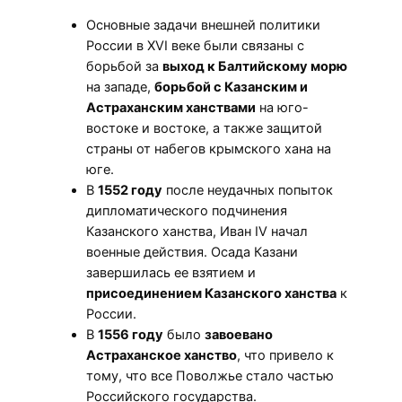
Основные задачи внешней политики
России в XVI веке были связаны с
борьбой за
выход к Балтийскому морю
на западе,
борьбой с Казанским и
Астраханским ханствами
на юго-
востоке и востоке, а также защитой
страны от набегов крымского хана на
юге.
В
1552 году
после неудачных попыток
дипломатического подчинения
Казанского ханства, Иван IV начал
военные действия. Осада Казани
завершилась ее взятием и
присоединением Казанского ханства
к
России.
В
1556 году
было
завоевано
Астраханское ханство
, что привело к
тому, что все Поволжье стало частью
Российского государства.