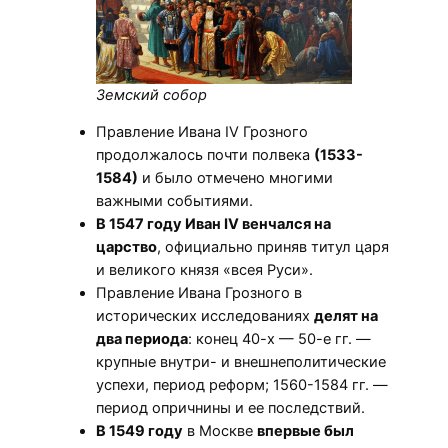
Земский собор
Правление Ивана IV Грозного
продолжалось почти полвека
(1533-
1584)
и было отмечено многими
важными событиями.
В 1547 году Иван IV венчался на
царство
, официально приняв титул царя
и великого князя «всея Руси».
Правление Ивана Грозного в
исторических исследованиях
делят на
два периода
: конец 40-х — 50-е гг. —
крупные внутри- и внешнеполитические
успехи, период реформ; 1560-1584 гг. —
период опричнины и ее последствий.
В 1549 году
в Москве
впервые был