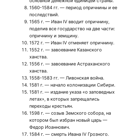
основной денежной единицей страны.
1560-1584 гг. — период опричнины и ее
последствий.
1565 г. — Иван IV вводит опричнину,
поделив все государство на две части:
опричнину и земщину.
1572 г. — Иван IV отменяет опричнину.
1552 г. — завоевание Казанского
ханства.
1556 г. — завоевание Астраханского
ханства.
1558-1583 гг. — Ливонская война.
1581 г. — начало колонизации Сибири.
1581 г. — издание указа «о заповедных
летах», в которых запрещались
переходы крестьян.
1598 г. — созыв Земского собора, на
котором был избран новый царь —
Федор Иоаннович.
1584 г. — смерть Ивана IV Грозного.