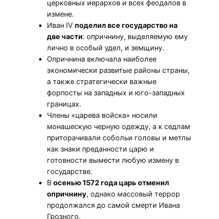
церковных иерархов и всех феодалов в
измене.
Иван IV
поделил все государство на
две части
: опричнину, выделяемую ему
лично в особый удел, и земщину.
Опричнина включала наиболее
экономически развитые районы страны,
а также стратегически важные
форпосты на западных и юго-западных
границах.
Члены «царева войска» носили
монашескую черную одежду, а к седлам
приторачивали собольи головы и метлы
как знаки преданности царю и
готовности вымести любую измену в
государстве.
В
осенью 1572 года царь отменил
опричнину
, однако массовый террор
продолжался до самой смерти Ивана
Грозного.