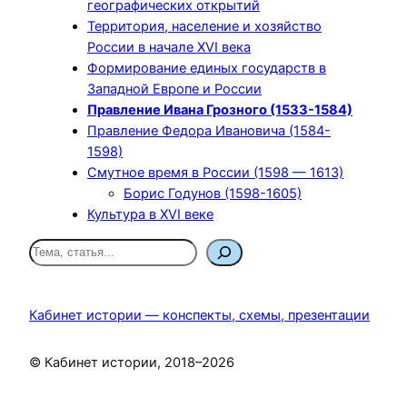
географических открытий
Территория, население и хозяйство
России в начале XVI века
Формирование единых государств в
Западной Европе и России
Правление Ивана Грозного (1533-1584)
Правление Федора Ивановича (1584-
1598)
Смутное время в России (1598 — 1613)
Борис Годунов (1598-1605)
Культура в XVI веке
П
о
и
с
Кабинет истории — конспекты, схемы, презентации
к
© Кабинет истории, 2018–2026