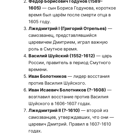
Фёдор Борисович Годунов (1589-
1605)
— сын Бориса Годунова, короткое
время был царём после смерти отца в
1605 году.
Лжедмитрий I (Григорий Отрепьев)
—
самозванец, представлявшийся
царевичем Дмитрием, играл важную
роль в Смутное время.
Василий Шуйский (1552-1612)
— царь
России, правитель в период Смутного
времени.
Иван Болотников
— лидер восстания
против Василия Шуйского.
Иван Исаевич Болотников (?-1608)
—
возглавил восстание против Василия
Шуйского в 1606-1607 годах.
Лжедмитрий II (?-1610)
— второй из
самозванцев, утверждавших, что они —
царевич Дмитрий. Правил в 1607-1610
годах.