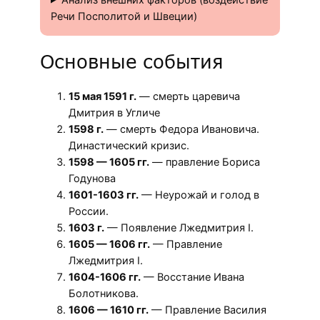
Речи Посполитой и Швеции)
Основные события
15 мая 1591 г.
— смерть царевича
Дмитрия в Угличе
1598 г.
— смерть Федора Ивановича.
Династический кризис.
1598 — 1605 гг.
— правление Бориса
Годунова
1601-1603 гг.
— Неурожай и голод в
России.
1603 г.
— Появление Лжедмитрия I.
1605 — 1606 гг.
— Правление
Лжедмитрия I.
1604-1606 гг.
— Восстание Ивана
Болотникова.
1606 — 1610 гг.
— Правление Василия