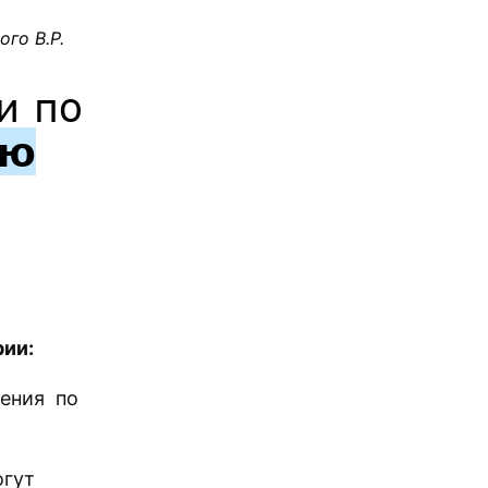
го В.Р.
и по
ию
рии:
ения по
гут