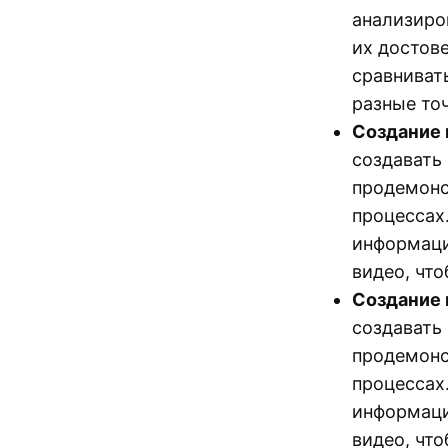
анализиро
их достов
сравниват
разные то
Создание 
создавать
продемонс
процессах
информации
видео, что
Создание 
создавать
продемонс
процессах
информации
видео, чт