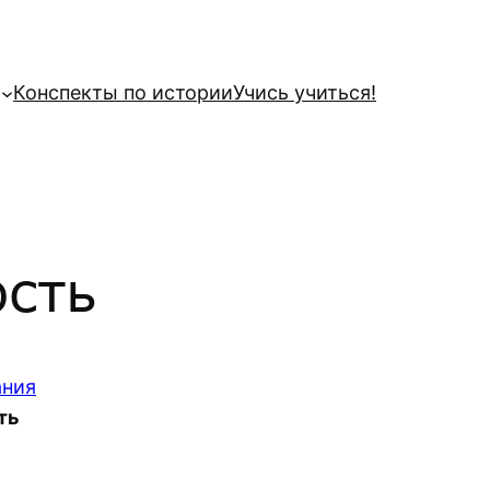
Конспекты по истории
Учись учиться!
ость
ания
ть