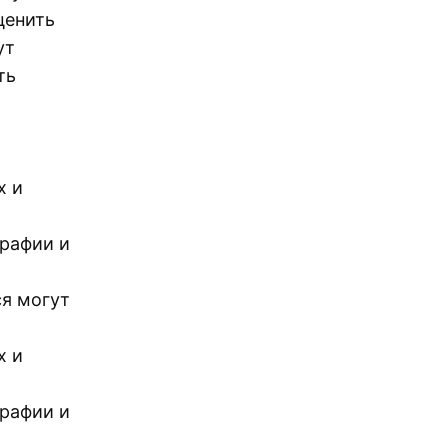
ценить
ут
ть
х и
графии и
я могут
х и
графии и