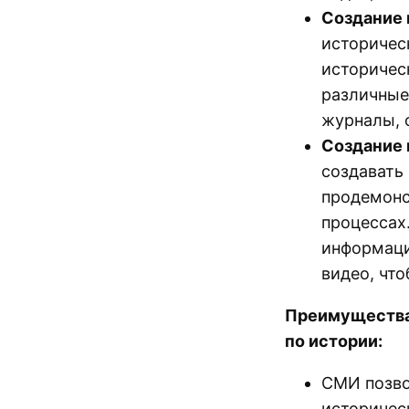
Создание 
историчес
историчес
различные
журналы, 
Создание 
создавать
продемонс
процессах
информации
видео, что
Преимущества
по истории:
СМИ позво
историчес