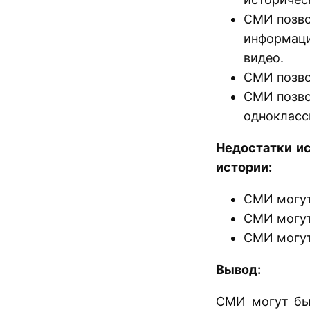
СМИ позво
информации
видео.
СМИ позво
СМИ позво
однокласс
Недостатки ис
истории:
СМИ могут
СМИ могут
СМИ могут
Вывод:
СМИ могут бы