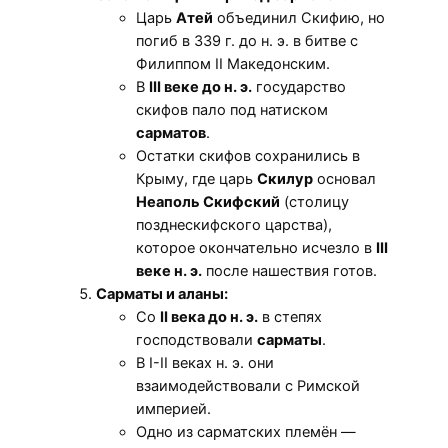
Царь
Атей
объединил Скифию, но
погиб в 339 г. до н. э. в битве с
Филиппом II Македонским.
В
III веке до н. э.
государство
скифов пало под натиском
сарматов
.
Остатки скифов сохранились в
Крыму, где царь
Скилур
основал
Неаполь Скифский
(столицу
позднескифского царства),
которое окончательно исчезло в
III
веке н. э.
после нашествия готов.
Сарматы и аланы:
Со
II века до н. э.
в степях
господствовали
сарматы
.
В I-II веках н. э. они
взаимодействовали с Римской
империей.
Одно из сарматских племён —