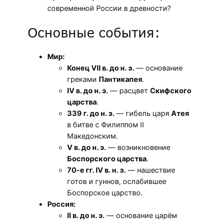
современной России в древности?
Основные события:
Мир:
Конец VII в. до н. э.
— основание
греками
Пантикапея
.
IV в. до н. э.
— расцвет
Скифского
царства
.
339 г. до н. э.
— гибель царя
Атея
в битве с Филиппом II
Македонским.
V в. до н. э.
— возникновение
Боспорского царства
.
70-е гг. IV в. н. э.
— нашествие
готов и гуннов, ослабившее
Боспорское царство.
Россия:
II в. до н. э.
— основание царём