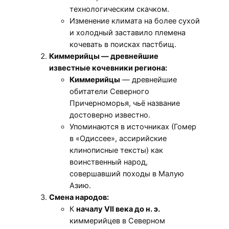
технологическим скачком.
Изменение климата на более сухой
и холодный заставило племена
кочевать в поисках пастбищ.
Киммерийцы — древнейшие
известные кочевники региона:
Киммерийцы
— древнейшие
обитатели Северного
Причерноморья, чьё название
достоверно известно.
Упоминаются в источниках (Гомер
в «Одиссее», ассирийские
клинописные тексты) как
воинственный народ,
совершавший походы в Малую
Азию.
Смена народов:
К
началу VII века до н. э.
киммерийцев в Северном