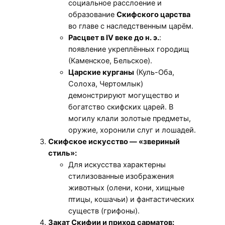
социальное расслоение и
образование
Скифского царства
во главе с наследственным царём.
Расцвет в IV веке до н. э.
:
появление укреплённых городищ
(Каменское, Бельское).
Царские курганы
(Куль-Оба,
Солоха, Чертомлык)
демонстрируют могущество и
богатство скифских царей. В
могилу клали золотые предметы,
оружие, хоронили слуг и лошадей.
Скифское искусство — «звериный
стиль»:
Для искусства характерны
стилизованные изображения
животных (олени, кони, хищные
птицы, кошачьи) и фантастических
существ (грифоны).
Закат Скифии и приход сарматов: