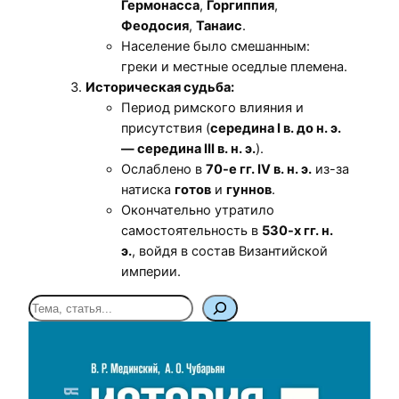
Гермонасса
,
Горгиппия
,
Феодосия
,
Танаис
.
Население было смешанным:
греки и местные оседлые племена.
Историческая судьба:
Период римского влияния и
присутствия (
середина I в. до н. э.
— середина III в. н. э.
).
Ослаблено в
70-е гг. IV в. н. э.
из-за
натиска
готов
и
гуннов
.
Окончательно утратило
самостоятельность в
530-х гг. н.
э.
, войдя в состав Византийской
империи.
П
о
и
с
к