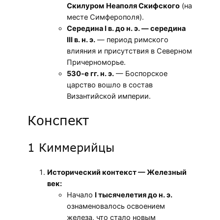
Скилуром
Неаполя Скифского
(на
месте Симферополя).
Середина I в. до н. э. — середина
III в. н. э.
— период римского
влияния и присутствия в Северном
Причерноморье.
530-е гг. н. э.
— Боспорское
царство вошло в состав
Византийской империи.
Конспект
1 Киммерийцы
Исторический контекст — Железный
век:
Начало
I тысячелетия до н. э.
ознаменовалось освоением
железа, что стало новым