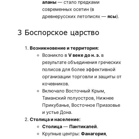
аланы
— стало предками
современных осетин (в
древнерусских летописях —
ясы
).
3 Боспорское царство
Возникновение и территория:
Возникло в
V веке до н. э.
в
результате объединения греческих
полисов для более эффективной
организации торговли и защиты от
кочевников.
Включало Восточный Крым,
Таманский полуостров, Нижнее
Прикубанье, Восточное Приазовье
и устье Дона.
Столица и население:
Столица
—
Пантикапей
.
Крупные центры:
Фанагория
,