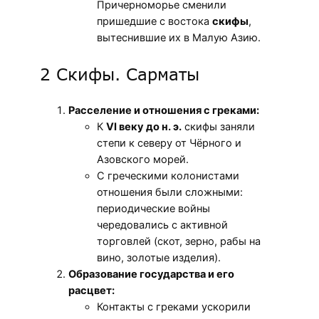
Причерноморье сменили
пришедшие с востока
скифы
,
вытеснившие их в Малую Азию.
2 Скифы. Сарматы
Расселение и отношения с греками:
К
VI веку до н. э.
скифы заняли
степи к северу от Чёрного и
Азовского морей.
С греческими колонистами
отношения были сложными:
периодические войны
чередовались с активной
торговлей (скот, зерно, рабы на
вино, золотые изделия).
Образование государства и его
расцвет:
Контакты с греками ускорили