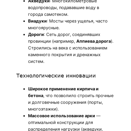
Акведуки
: Многокилометровые
водопроводы, подававшие воду в
города самотеком.
Виадуки
: Мосты через ущелья, часто
многоярусные.
Дороги
: Сеть дорог, соединявших
провинции (например,
Аппиева дорога
).
Строились на века с использованием
каменного покрытия и дренажных
систем.
Технологические инновации
Широкое применение кирпича и
бетона
, что позволило строить прочные
и долговечные сооружения (порты,
многоэтажки).
Массовое использование арки
—
оптимальной конструкции для
распределения нагрузки (акведуки,