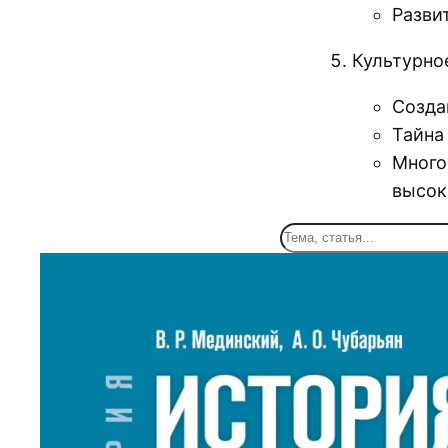
Разви
Культурно
Созда
Тайна
Много
высок
П
о
и
с
к