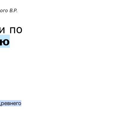
го В.Р.
и по
ию
Древнего