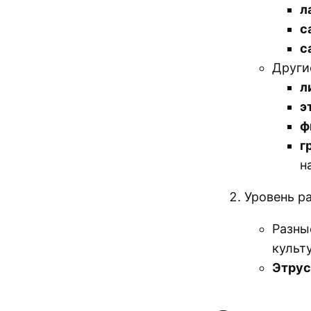
л
с
с
Други
л
э
ф
г
н
Уровень р
Разны
культ
Этрус