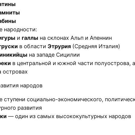
атины
амниты
абины
е народности:
игуры
и
галлы
на склонах Альп и Апеннин
труски
в области
Этрурия
(Средняя Италия)
иникийцы
на западе Сицилии
реки
в центральной и южной части полуострова, 
а островах
азвития народов
е ступени социально-экономического, политическ
урного развития
ки
— один из самых высококультурных народов