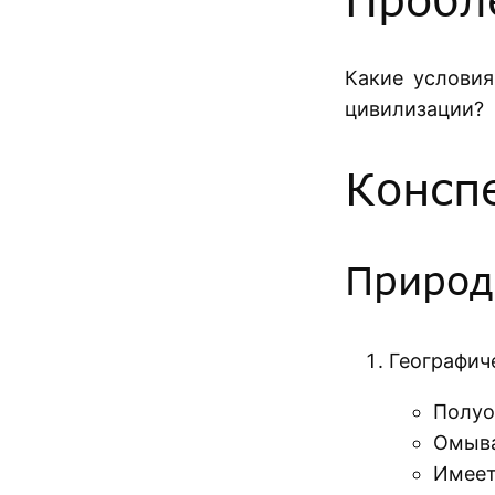
Какие условия
цивилизации?
Консп
Природ
Географич
Полуо
Омыва
Имеет