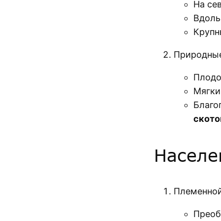
На се
Вдоль
Крупн
Природные
Плодо
Мягки
Благо
ското
Населе
Племенной
Прео