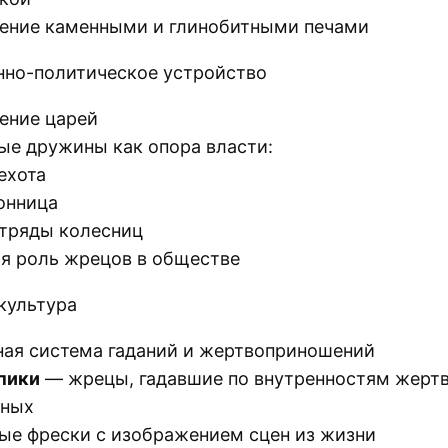
ение каменными и глинобитными печами
но-политическое устройство
ение царей
ые дружины как опора власти:
ехота
онница
тряды колесниц
я роль жрецов в обществе
 культура
ая система гаданий и жертвоприношений
пики
— жрецы, гадавшие по внутренностям жерт
тных
ые фрески с изображением сцен из жизни