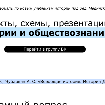
ериалы по новым учебникам истории под ред. Мединско
кты, схемы, презентаци
рии и обществознан
Перейти в группу ВК
Р., Чубарьян А. О. «Всеобщая история. История 
емный вопрос