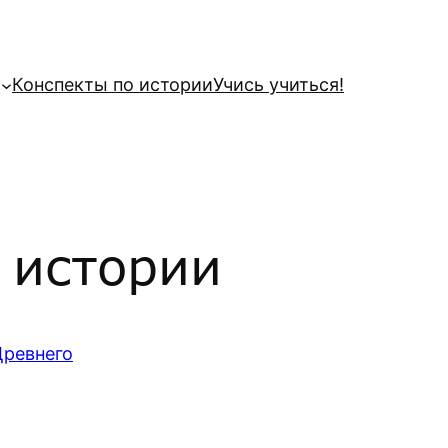
Конспекты по истории
Учись учиться!
 истории
Древнего