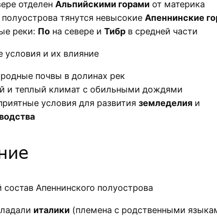
вере отделен
Альпийскими горами
от материка
 полуострова тянутся невысокие
Апеннинские г
ые реки:
По
на севере и
Тибр
в средней части
 условия и их влияние
родные почвы в долинах рек
й и теплый климат с обильными дождями
приятные условия для развития
земледелия
и
водства
ние
 состав Апеннинского полуострова
бладали
италики
(племена с родственными языкам