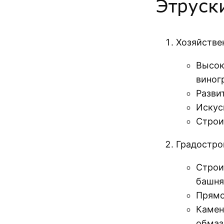
Этруск
Хозяйстве
Высок
виног
Разви
Искус
Строи
Градостро
Строи
башн
Прямо
Камен
обмаз