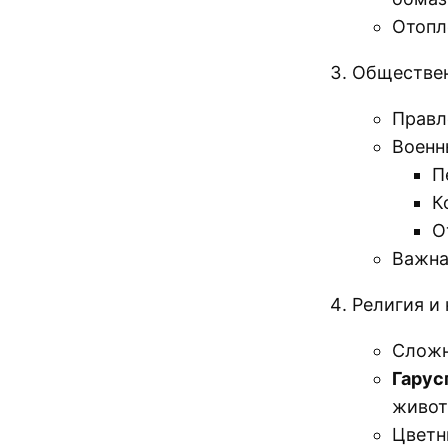
Отопл
Обществен
Правл
Военн
П
К
О
Важна
Религия и
Сложн
Гарус
живо
Цветн