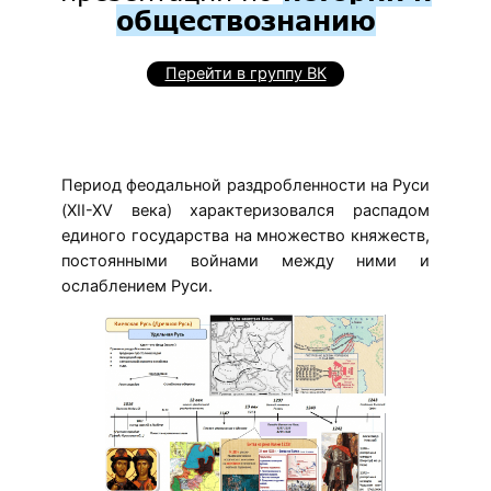
обществознанию
Перейти в группу ВК
Период феодальной раздробленности на Руси
(XII-XV века) характеризовался распадом
единого государства на множество княжеств,
постоянными войнами между ними и
ослаблением Руси.