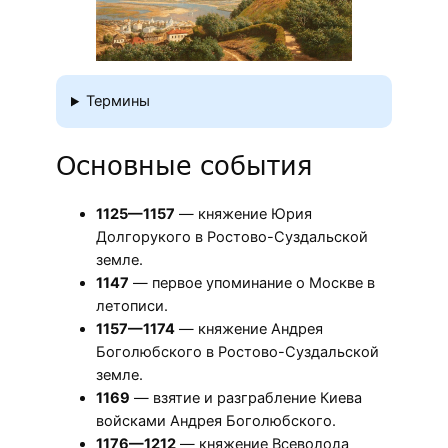
Термины
Основные события
1125—1157
— княжение Юрия
Долгорукого в Ростово-Суздальской
земле.
1147
— первое упоминание о Москве в
летописи.
1157—1174
— княжение Андрея
Боголюбского в Ростово-Суздальской
земле.
1169
— взятие и разграбление Киева
войсками Андрея Боголюбского.
1176—1212
— княжение Всеволода