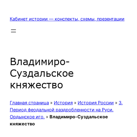
Перейти
к
Кабинет истории — конспекты, схемы, презентации
содержимому
Владимиро-
Суздальское
княжество
Главная страница
»
История
»
История России
»
3.
Период феодальной раздробленности на Руси.
Ордынское иго.
»
Владимиро-Суздальское
княжество