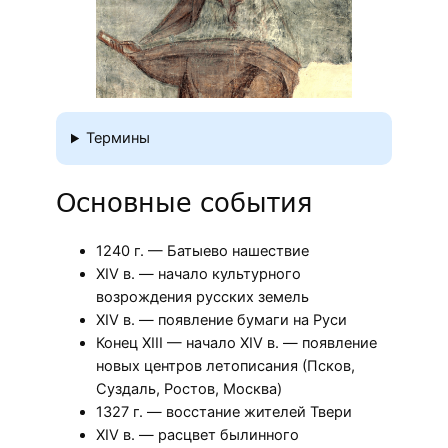
Термины
Основные события
1240 г. — Батыево нашествие
XIV в. — начало культурного
возрождения русских земель
XIV в. — появление бумаги на Руси
Конец XIII — начало XIV в. — появление
новых центров летописания (Псков,
Суздаль, Ростов, Москва)
1327 г. — восстание жителей Твери
XIV в. — расцвет былинного