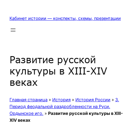
Перейти
к
Кабинет истории — конспекты, схемы, презентации
содержимому
Развитие русской
культуры в XIII-XIV
веках
Главная страница
»
История
»
История России
»
3.
Период феодальной раздробленности на Руси.
Ордынское иго.
»
Развитие русской культуры в XIII-
XIV веках