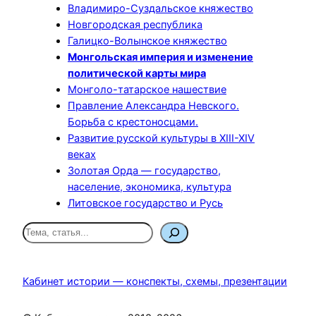
Владимиро-Суздальское княжество
Новгородская республика
Галицко-Волынское княжество
Монгольская империя и изменение
политической карты мира
Монголо-татарское нашествие
Правление Александра Невского.
Борьба с крестоносцами.
Развитие русской культуры в XIII-XIV
веках
Золотая Орда — государство,
население, экономика, культура
Литовское государство и Русь
П
о
и
с
Кабинет истории — конспекты, схемы, презентации
к