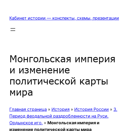
Перейти
к
Кабинет истории — конспекты, схемы, презентации
содержимому
Монгольская империя
и изменение
политической карты
мира
Главная страница
»
История
»
История России
»
3.
Период феодальной раздробленности на Руси.
Ордынское иго.
»
Монгольская империя и
изменение политической карты мира