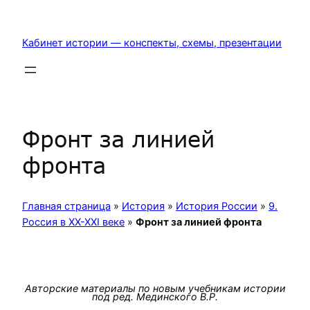
Перейти
к
Кабинет истории — конспекты, схемы, презентации
содержимому
Фронт за линией
фронта
Главная страница
»
История
»
История России
»
9.
Россия в XX-XXI веке
»
Фронт за линией фронта
Авторские материалы по новым учебникам истории
под ред. Мединского В.Р.