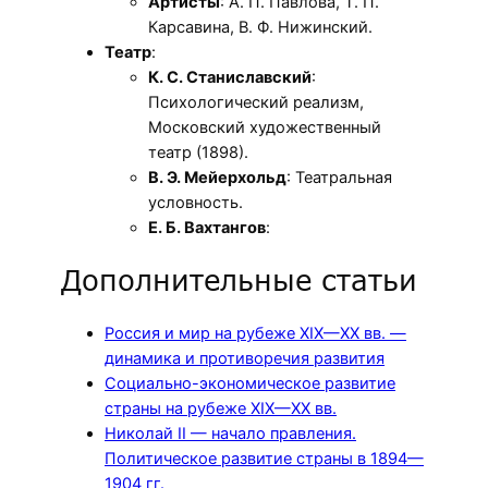
Артисты
: А. П. Павлова, Т. П.
Карсавина, В. Ф. Нижинский.
Театр
:
К. С. Станиславский
:
Психологический реализм,
Московский художественный
театр (1898).
В. Э. Мейерхольд
: Театральная
условность.
Е. Б. Вахтангов
:
Дополнительные статьи
Россия и мир на рубеже XIX—XX вв. —
динамика и противоречия развития
Социально-экономическое развитие
страны на рубеже XIX—XX вв.
Николай II — начало правления.
Политическое развитие страны в 1894—
1904 гг.