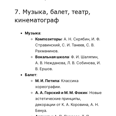
7. Музыка, балет, театр,
кинематограф
Музыка
:
Композиторы
: А. Н. Скрябин, И. Ф.
Стравинский, С. И. Танеев, С. В.
Рахманинов.
Вокальная школа
: Ф. И. Шаляпин,
А. В. Нежданова, Л. В. Собинова, И.
В. Ершов.
Балет
:
М. И. Петипа
: Классика
хореографии.
А. А. Горский и М. М. Фокин
: Новые
эстетические принципы,
декорации от К. А. Коровина, А. Н.
Бенуа.