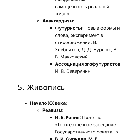
самоценность реальной
жизни.
Авангардизм
:
Футуристы
: Новые формы и
слова, эксперимент в
стихосложении. В.
Хлебников, Д. Д. Бурлюк, В.
В. Маяковский.
Ассоциация эгофутуристов
:
И. В. Северянин.
5. Живопись
Начало XX века
:
Реализм
:
И. Е. Репин
: Полотно
«Торжественное заседание
Государственного совета…».
В. И. Суриков
,
М. В.