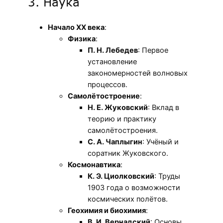
3. Наука
Начало XX века
:
Физика
:
П. Н. Лебедев
: Первое
установление
закономерностей волновых
процессов.
Самолётостроение
:
Н. Е. Жуковский
: Вклад в
теорию и практику
самолётостроения.
С. А. Чаплыгин
: Учёный и
соратник Жуковского.
Космонавтика
:
К. Э. Циолковский
: Труды
1903 года о возможности
космических полётов.
Геохимия и биохимия
:
В. И. Вернадский
: Основы