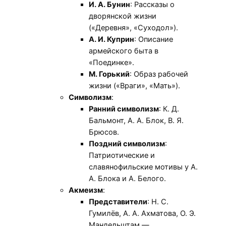
И. А. Бунин
: Рассказы о
дворянской жизни
(«Деревня», «Суходол»).
А. И. Куприн
: Описание
армейского быта в
«Поединке».
М. Горький
: Образ рабочей
жизни («Враги», «Мать»).
Символизм
:
Ранний символизм
: К. Д.
Бальмонт, А. А. Блок, В. Я.
Брюсов.
Поздний символизм
:
Патриотические и
славянофильские мотивы у А.
А. Блока и А. Белого.
Акмеизм
:
Представители
: Н. С.
Гумилёв, А. А. Ахматова, О. Э.
Мандельштам —