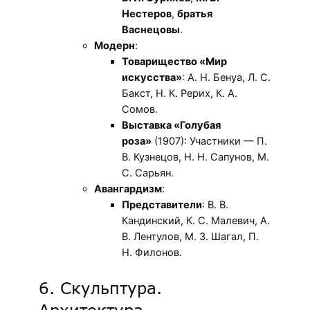
Нестеров
,
братья
Васнецовы
.
Модерн
:
Товарищество «Мир
искусства»
: А. Н. Бенуа, Л. С.
Бакст, Н. К. Рерих, К. А.
Сомов.
Выставка «Голубая
роза»
(1907): Участники — П.
В. Кузнецов, Н. Н. Сапунов, М.
С. Сарьян.
Авангардизм
:
Представители
: В. В.
Кандинский, К. С. Малевич, А.
В. Лентулов, М. З. Шагал, П.
Н. Филонов.
6. Скульптура.
Архитектура