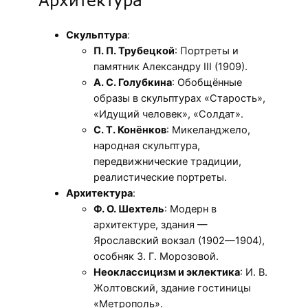
Скульптура
:
П. П. Трубецкой
: Портреты и
памятник Александру III (1909).
А. С. Голубкина
: Обобщённые
образы в скульптурах «Старость»,
«Идущий человек», «Солдат».
С. Т. Конёнков
: Микеланджело,
народная скульптура,
передвижнические традиции,
реалистические портреты.
Архитектура
:
Ф. О. Шехтель
: Модерн в
архитектуре, здания —
Ярославский вокзал (1902—1904),
особняк З. Г. Морозовой.
Неоклассицизм и эклектика
: И. В.
Жолтовский, здание гостиницы
«Метрополь».