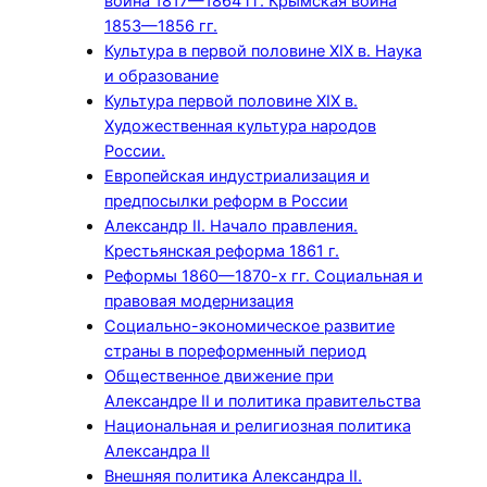
война 1817—1864 гг. Крымская война
1853—1856 гг.
Культура в первой половине XIX в. Наука
и образование
Культура первой половине XIX в.
Художественная культура народов
России.
Европейская индустриализация и
предпосылки реформ в России
Александр II. Начало правления.
Крестьянская реформа 1861 г.
Реформы 1860—1870-х гг. Социальная и
правовая модернизация
Социально-экономическое развитие
страны в пореформенный период
Общественное движение при
Александре II и политика правительства
Национальная и религиозная политика
Александра II
Внешняя политика Александра II.