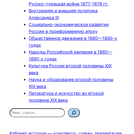
Русско-турецкая война 1877-1878 гг.
Внутренняя и внешняя политика
Александра III
Социально-экономическое развитие
России в пореформенную эпоху
Общественное движение в 1880—1890-х
годах
Народы Российской империи в 1860—
1890-х годах
Культура России второй половины XIX
века
Наука и образование второй половины
XIX века
Литература и искусство во второй
половине XIX века
П
о
и
с
Кабинет истории — конспекты, схемы, презентации