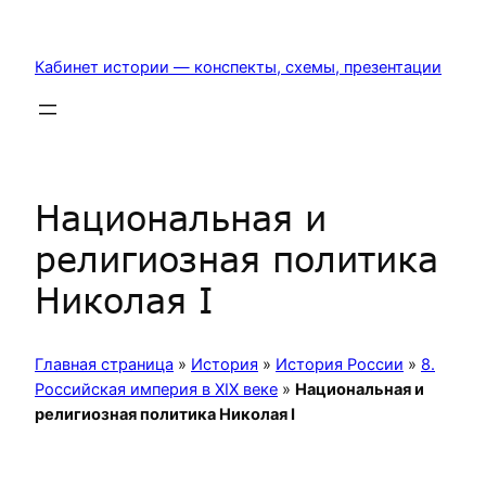
Перейти
к
Кабинет истории — конспекты, схемы, презентации
содержимому
Национальная и
религиозная политика
Николая I
Главная страница
»
История
»
История России
»
8.
Российская империя в XIX веке
»
Национальная и
религиозная политика Николая I